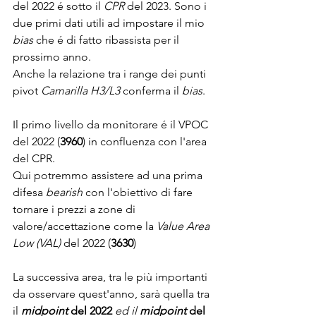
del 2022 é sotto il 
CPR
 del 2023. Sono i 
due primi dati utili ad impostare il mio 
bias 
che é di fatto ribassista per il 
prossimo anno.
Anche la relazione tra i range dei punti 
pivot 
Camarilla H3/L3
 conferma il 
bias
. 
Il primo livello da monitorare é il VPOC 
del 2022 (
3960
) in confluenza con l'area 
del CPR. 
Qui potremmo assistere ad una prima 
difesa 
bearish 
con l'obiettivo di fare 
tornare i prezzi a zone di 
valore/accettazione come la 
Value Area 
Low (VAL) 
del 2022 (
3630
)
La successiva area, tra le più importanti 
da osservare quest'anno, sarà quella tra 
il 
midpoint 
del 2022 
ed il 
midpoint 
del 