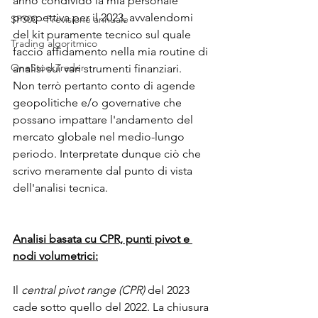
anno condivido la mia personale 
prospettiva per il 2023, avvalendomi 
SP500 - Previsione annuale
del kit puramente tecnico sul quale 
Trading algoritmico
faccio affidamento nella mia routine di 
OneStockTrader
analisi sui vari strumenti finanziari. 
Non terrò pertanto conto di agende 
geopolitiche e/o governative che 
possano impattare l'andamento del 
mercato globale nel medio-lungo 
periodo. Interpretate dunque ciò che 
scrivo meramente dal punto di vista 
dell'analisi tecnica. 
Analisi basata cu CPR, punti pivot e 
nodi volumetrici:
Il 
central pivot range (CPR)
 del 2023 
cade sotto quello del 2022. La chiusura 