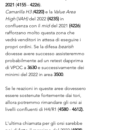
2021
 (
4155 
- 
4226
). 
Camarilla H3 (
4220) 
e la 
Value Area 
High
 (
VAH)
del 2022 
(4235)
in 
confluenza con il 
mid
 del 2021
 (4226
) 
rafforzano molto questa zona che 
vedrà venditori in attesa di eseguire i 
propri ordini. Se la difesa 
bearish
dovesse avere successo assisteremmo 
probabilmente ad un retest dapprima 
di VPOC a 
3630
 e successivamente dei 
minimi del 2022 in area 
3500
. 
Se le reazioni in queste aree dovessero 
essere sostenute fortemente dai tori, 
allora potremmo rimandare gli orsi ai 
livelli confluenti di H4/R1 (
4580 
- 
4612). 
L'ultima chiamata per gli orsi sarebbe 