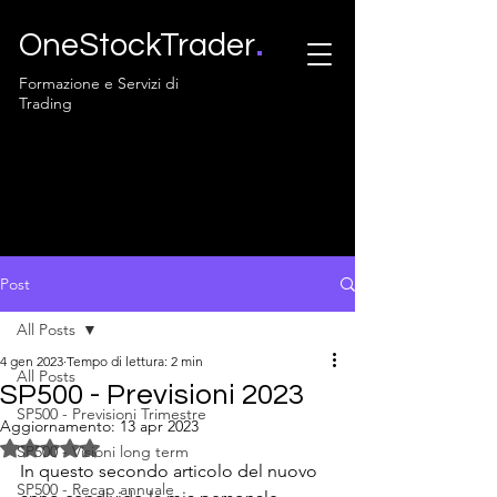
.
OneStockTrader
Formazione e Servizi di
Trading
Post
All Posts
4 gen 2023
Tempo di lettura: 2 min
All Posts
SP500 - Previsioni 2023
SP500 - Previsioni Trimestre
Aggiornamento:
13 apr 2023
Valutazione NaN stelle su 5.
SP500 - Visioni long term
In questo secondo articolo del nuovo 
SP500 - Recap annuale