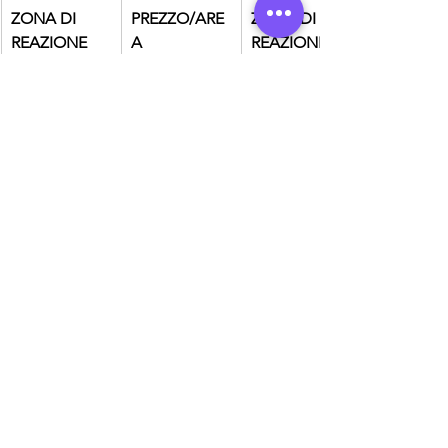
​ZONA DI 
PREZZO/ARE
ZONA DI 
REAZIONE 
A
REAZIONE 
RIBASSISTA
RIALZISTA
VPOC 2022
3960
MID dell' 
ULTIMO 
IMPULSO 
RIALZISTA
MID 2022
4155
CLVN
CAM H3 + 
4230
LOW 2022
VAH +
MID 2021 
H4 + R1
4600
-25% RNG 
EXT + CAM 
L4 + CLVN