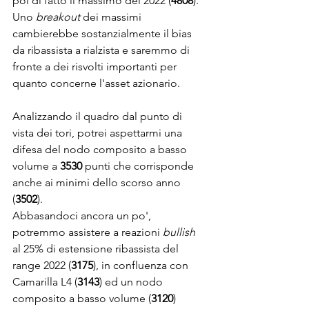
poi di fatto il massimo del 2022 (
4808
).
Uno 
breakout
 dei massimi 
cambierebbe sostanzialmente il bias 
da ribassista a rialzista e saremmo di 
fronte a dei risvolti importanti per 
quanto concerne l'asset azionario. 
Analizzando il quadro dal punto di 
vista dei tori, potrei aspettarmi una 
difesa del nodo composito a basso 
volume a 
3530
 punti che corrisponde 
anche ai minimi dello scorso anno 
(
3502
).
Abbasandoci ancora un po', 
potremmo assistere a reazioni 
bullish
al 25% di estensione ribassista del 
range 2022 (
3175
), in confluenza con 
Camarilla L4 (
3143
) ed un nodo 
composito a basso volume (
3120
)