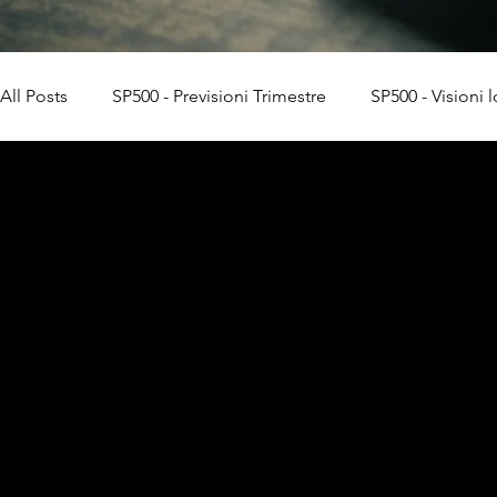
All Posts
SP500 - Previsioni Trimestre
SP500 - Visioni 
Trading algoritmico
OneStockTrader