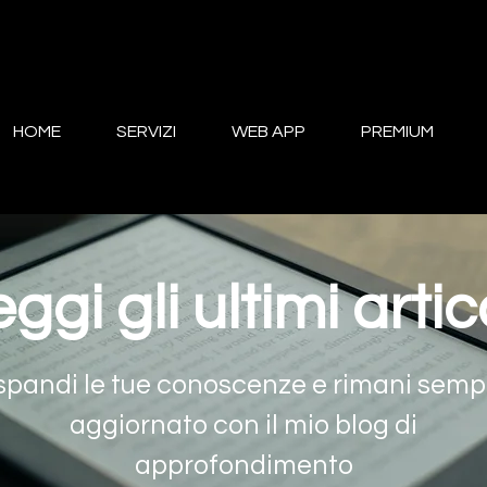
HOME
SERVIZI
WEB APP
PREMIUM
ggi gli ultimi artic
spandi le tue conoscenze e rimani semp
aggiornato con il mio blog di
approfondimento