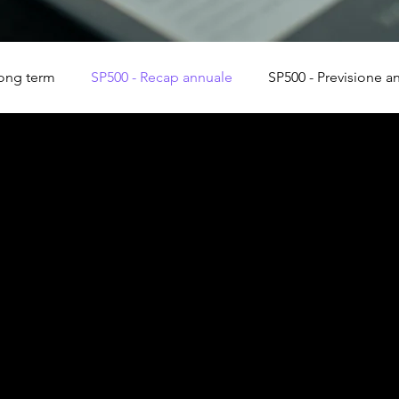
long term
SP500 - Recap annuale
SP500 - Previsione a