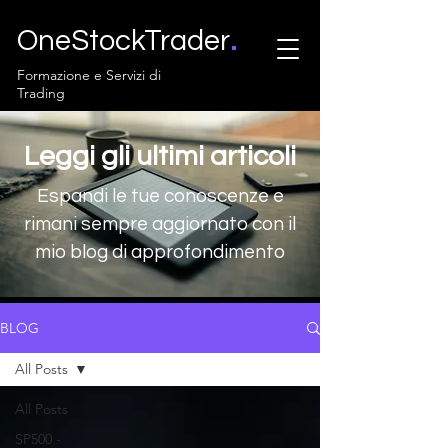
.
OneStockTrader
Formazione e Servizi di
Trading
Leggi gli ultimi articoli
Espandi le tue conoscenze e
rimani sempre aggiornato con il
mio blog di approfondimento
BLOG
All Posts
All Posts
SP500 -