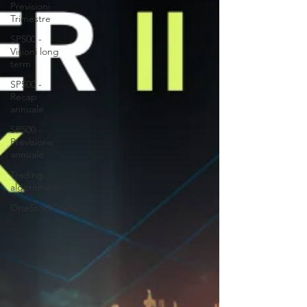
Previsioni
Trimestre
SP500 -
Visioni long
term
SP500 -
Recap
annuale
SP500 -
Previsione
annuale
Trading
algoritmico
OneStockTrader