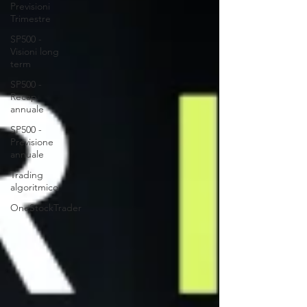
Previsioni
Trimestre
SP500 -
Visioni long
term
SP500 -
Recap
annuale
SP500 -
Previsione
annuale
Trading
algoritmico
OneStockTrader