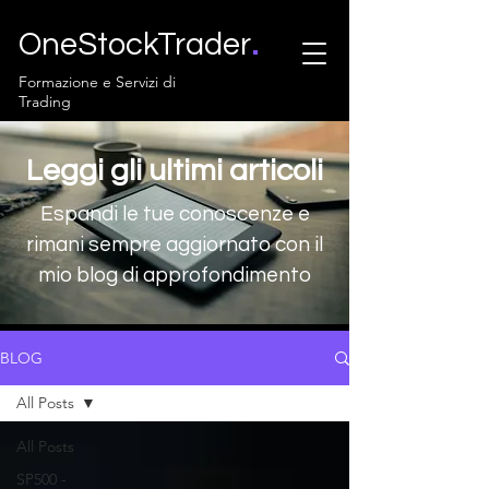
.
OneStockTrader
Formazione e Servizi di
Trading
Leggi gli ultimi articoli
Espandi le tue conoscenze e
rimani sempre aggiornato con il
mio blog di approfondimento
BLOG
All Posts
All Posts
SP500 -