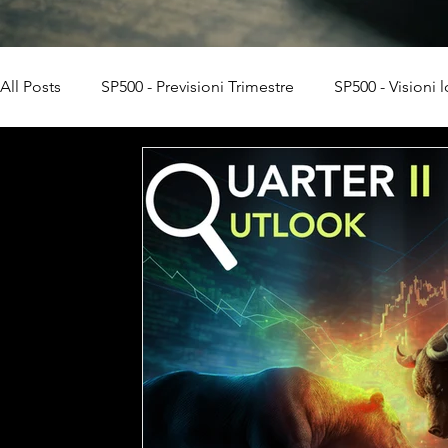
All Posts
SP500 - Previsioni Trimestre
SP500 - Visioni 
Trading algoritmico
OneStockTrader