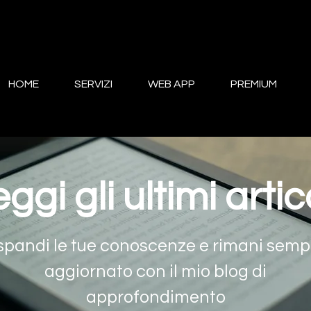
HOME
SERVIZI
WEB APP
PREMIUM
ggi gli ultimi artic
spandi le tue conoscenze e rimani semp
aggiornato con il mio blog di
approfondimento