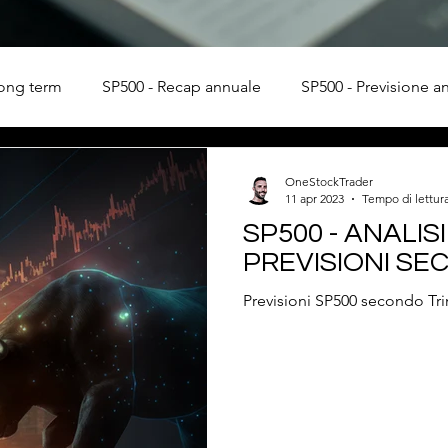
long term
SP500 - Recap annuale
SP500 - Previsione a
OneStockTrader
11 apr 2023
Tempo di lettura
SP500 - ANALIS
PREVISIONI S
Previsioni SP500 secondo Tr